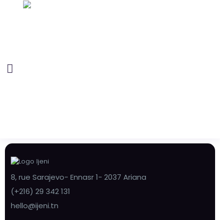
8, rue Sarajevo- Ennasr 1- 2037 Ariana
(+216) 29 342 131
hello@ijeni.tn