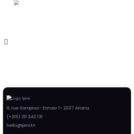
8, rue Sarajevo- Ennasr 1- 2037 Ariana
(+216) 29 342 131
hello@ijeni.tn