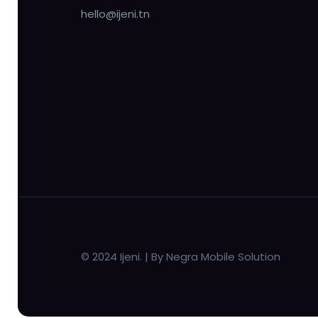
hello@ijeni.tn
© 2024 Ijeni. | By Negra Mobile Solution