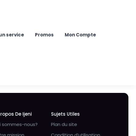
un service
Promos
Mon Compte
Propos De Ijeni
Sujets Utiles
i sommes-nous?
Plan du site
tre mission
Condition d’utilisation