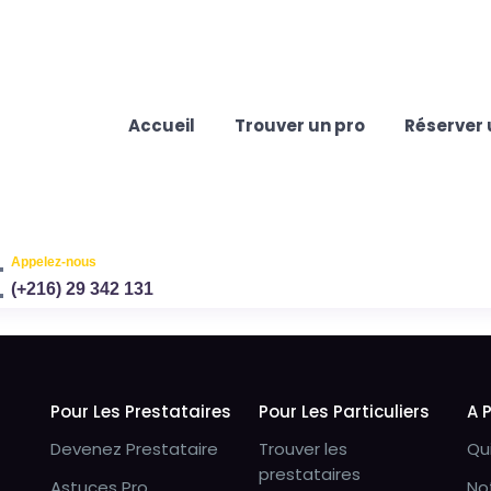
Accueil
Trouver un pro
Réserver 
Appelez-nous
(+216) 29 342 131
Pour Les Prestataires
Pour Les Particuliers
A 
Devenez Prestataire
Trouver les
Qu
prestataires
Astuces Pro
No