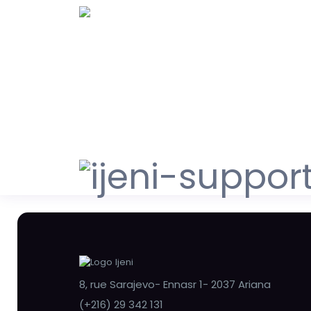
8, rue Sarajevo- Ennasr 1- 2037 Ariana
(+216) 29 342 131