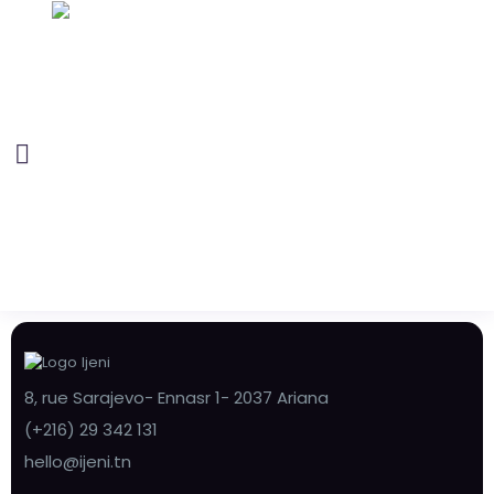
8, rue Sarajevo- Ennasr 1- 2037 Ariana
(+216) 29 342 131
hello@ijeni.tn