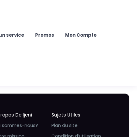
un service
Promos
Mon Compte
Propos De Ijeni
Sujets Utiles
i sommes-nous?
Plan du site
tre mission
Condition d’utilisation