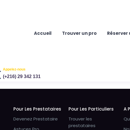
Accueil
Trouver un pro
Réserver 
Appelez-nous
(+216) 29 342 131
Pour Les Prestataires
Pour Les Particuliers
A 
Devenez Prestataire
Trouver les
Qu
prestataires
Astuces Pro
No