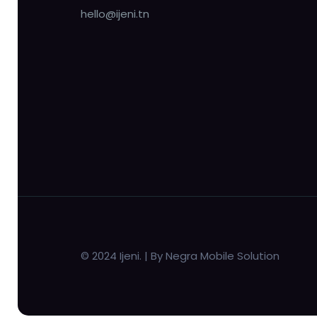
hello@ijeni.tn
© 2024 Ijeni. | By Negra Mobile Solution