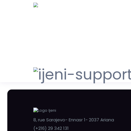
8, rue Sarajevo- Ennasr 1- 2037 Ariana
(+216) 29 342 131