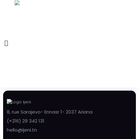
8, rue Sarajevo- Ennasr 1- 2037 Ariana
(+216) 29 342 131
hello@ijeni.tn