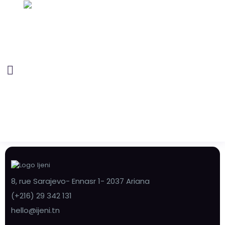
8, rue Sarajevo- Ennasr 1- 2037 Ariana
(+216) 29 342 131
hello@ijeni.tn