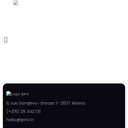
8, rue Sarajevo- Ennasr 1- 2037 Ariana
(+216) 29 342 131
hello@ijeni.tn