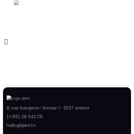
8, rue Sarajevo- Ennasr 1- 2037 Ariana
(+216) 29 342 131
hello@ijeni.tn