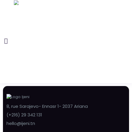
8, rue Sarajevo- Ennasr 1- 2037 Ariana
(+216) 29 342 131
hello@ijeni.tn