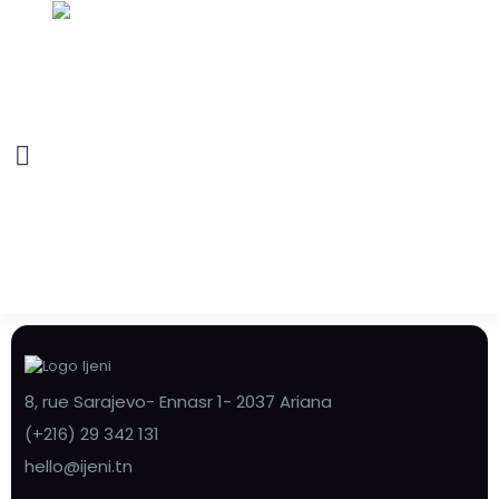
8, rue Sarajevo- Ennasr 1- 2037 Ariana
(+216) 29 342 131
hello@ijeni.tn