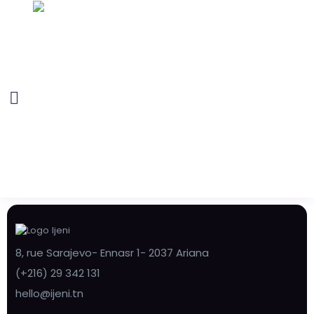
8, rue Sarajevo- Ennasr 1- 2037 Ariana
(+216) 29 342 131
hello@ijeni.tn