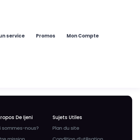
un service
Promos
Mon Compte
Propos De Ijeni
Sujets Utiles
i sommes-nous?
Plan du site
tre mission
Condition d’utilisation