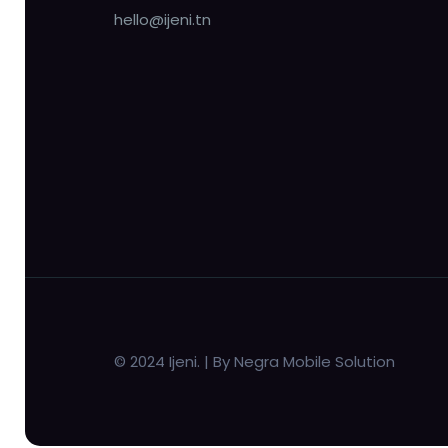
hello@ijeni.tn
© 2024 Ijeni. | By Negra Mobile Solution