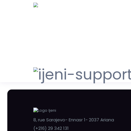
8, rue Sarajevo- Ennasr 1- 2037 Ariana
(+216) 29 342 131