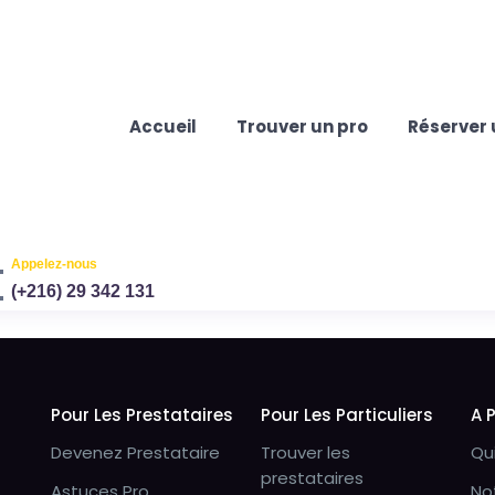
Accueil
Trouver un pro
Réserver 
Appelez-nous
(+216) 29 342 131
Pour Les Prestataires
Pour Les Particuliers
A 
Devenez Prestataire
Trouver les
Qu
prestataires
Astuces Pro
No