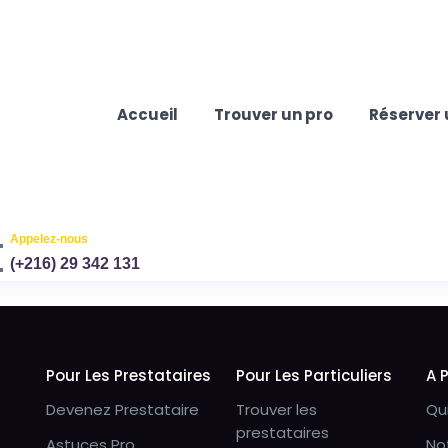
Accueil
Trouver un pro
Réserver 
Appelez-nous
(+216) 29 342 131
Pour Les Prestataires
Pour Les Particuliers
A 
Devenez Prestataire
Trouver les
Qu
prestataires
Astuces Pro
No