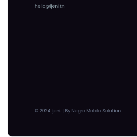
hello@ijeni.tn
© 2024 Ijeni. | By Negra Mobile Solution