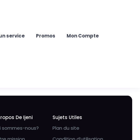
un service
Promos
Mon Compte
Propos De Ijeni
Sujets Utiles
i sommes-nous?
Plan du site
tre mission
Condition d’utilisation