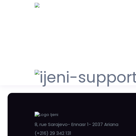
8, rue Sarajevo- Ennasr 1- 2037 Ariana
(+216) 29 342 131