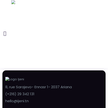
8, rue Sarajevo- Ennasr 1- 2037 Ariana
(+216) 29 342 131
hello@ijeni.tn