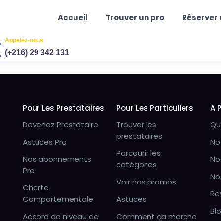
Accueil
Trouver un pro
Réserver 
Appelez-nous
(+216) 29 342 131
Pour Les Prestataires
Pour Les Particuliers
A 
Devenez Prestataire
Trouver les
Qu
prestataires
Astuces Pro
No
Parcourir les
Nos abonnements
No
catégories
Pro
No
Voir nos promos
Charte
Re
Comportementale
Astuces
Bl
Accord de niveau de
Comment ça marche