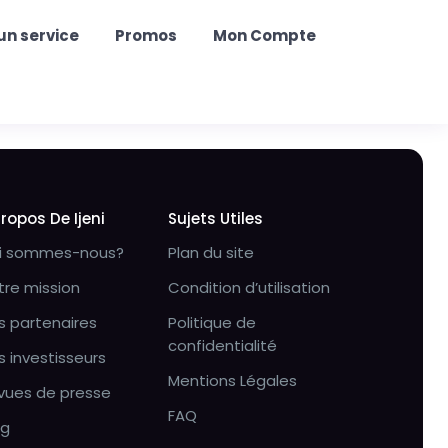
un service
Promos
Mon Compte
Propos De Ijeni
Sujets Utiles
i sommes-nous?
Plan du site
tre mission
Condition d’utilisation
s partenaires
Politique de
confidentialité
s investisseurs
Mentions Légales
vues de presse
FAQ
og