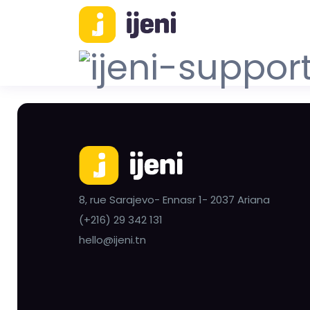
8, rue Sarajevo- Ennasr 1- 2037 Ariana
(+216) 29 342 131
hello@ijeni.tn