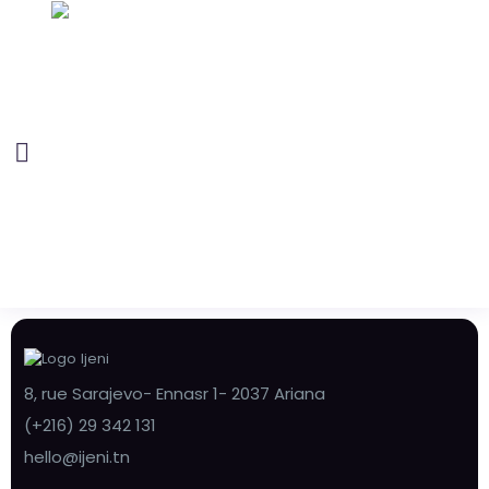
8, rue Sarajevo- Ennasr 1- 2037 Ariana
(+216) 29 342 131
hello@ijeni.tn