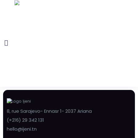
8, rue Sarajevo- Ennasr 1- 2037 Ariana
(+216) 29 342 131
hello@ijeni.tn