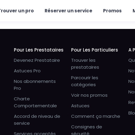
Trouver un pro
Réserver un service
Promos
Pour Les Prestataires
Pour Les Particuliers
A 
Devenez Prestataire
Trouver les
Qu
prestataires
Astuces Pro
No
Parcourir les
Nos abonnements
No
catégories
Pro
No
Voir nos promos
Charte
Re
Comportementale
Astuces
Bl
Accord de niveau de
Comment ça marche
service
Consignes de
Services acceptés
sécurité