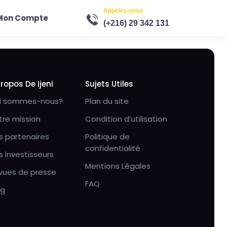
Appelez-nous
Mon Compte
(+216) 29 342 131
Propos De Ijeni
Sujets Utiles
i sommes-nous?
Plan du site
tre mission
Condition d’utilisation
s partenaires
Politique de
confidentialité
s investisseurs
Mentions Légales
vues de presse
FAQ
og