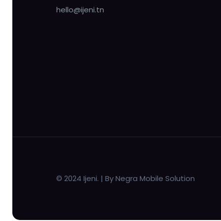
hello@ijeni.tn
© 2024 Ijeni. | By Negra Mobile Solution