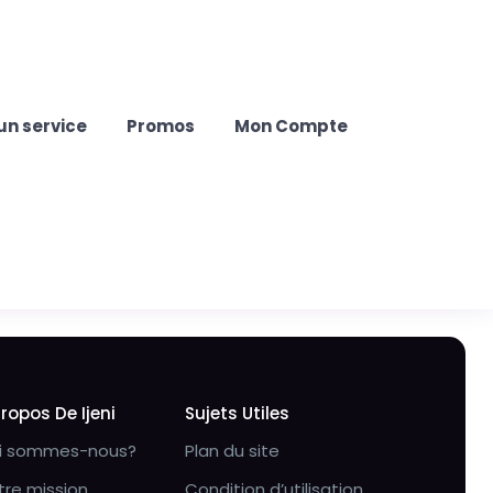
un service
Promos
Mon Compte
Propos De Ijeni
Sujets Utiles
i sommes-nous?
Plan du site
tre mission
Condition d’utilisation