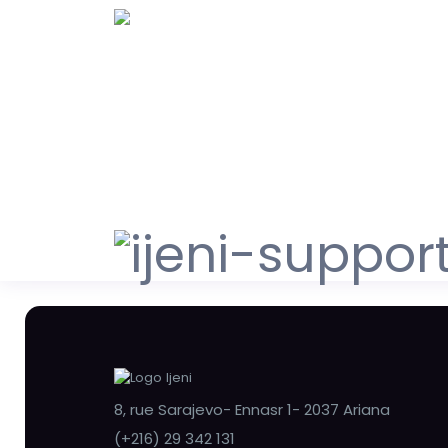
8, rue Sarajevo- Ennasr 1- 2037 Ariana
(+216) 29 342 131