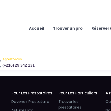
Accueil
Trouver un pro
Réserver 
Appelez-nous
(+216) 29 342 131
Pour Les Prestataires
Pour Les Particuliers
A 
Devenez Prestataire
Trouver les
Qu
prestataires
Astuces Pro
No