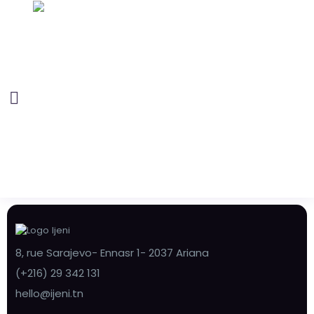
8, rue Sarajevo- Ennasr 1- 2037 Ariana
(+216) 29 342 131
hello@ijeni.tn