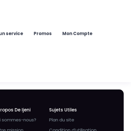
un service
Promos
Mon Compte
Propos De Ijeni
Sujets Utiles
i sommes-nous?
Plan du site
tre mission
Condition d’utilisation