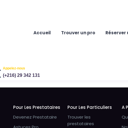
Accueil
Trouver un pro
Réserver 
Appelez-nous
(+216) 29 342 131
Pour Les Prestataires
Pour Les Particuliers
A 
Devenez Prestataire
Trouver les
Qu
prestataires
Astuces Pro
No