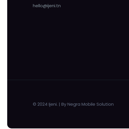
hello@ijeni.tn
© 2024 Ijeni. | By Negra Mobile Solution