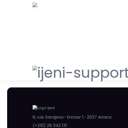
8, rue Sarajevo- Ennasr 1- 2037 Ariana
(+216) 29 342 131