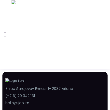
8, rue Sarajevo- Ennasr 1- 2037 Ariana
(+216) 29 342 131
hello@ijeni.tn