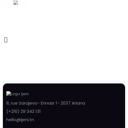
8, rue Sarajevo- Ennasr 1- 2037 Ariana
(+216) 29 342 131
hello@ijeni.tn