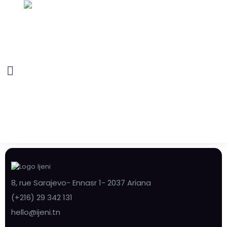
8, rue Sarajevo- Ennasr 1- 2037 Ariana
(+216) 29 342 131
hello@ijeni.tn