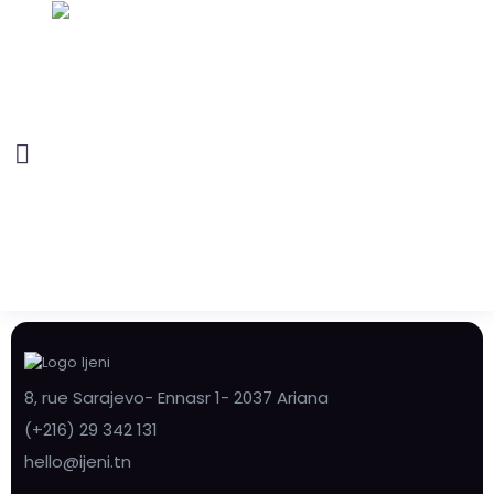
8, rue Sarajevo- Ennasr 1- 2037 Ariana
(+216) 29 342 131
hello@ijeni.tn