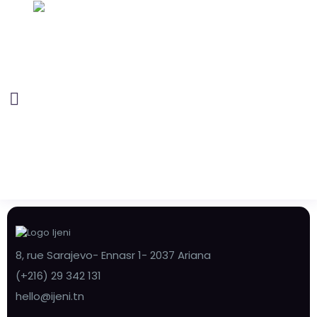
8, rue Sarajevo- Ennasr 1- 2037 Ariana
(+216) 29 342 131
hello@ijeni.tn