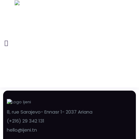
8, rue Sarajevo- Ennasr 1- 2037 Ariana
(+216) 29 342 131
hello@ijeni.tn