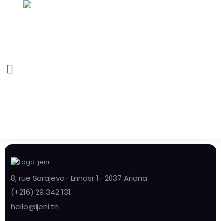
8, rue Sarajevo- Ennasr 1- 2037 Ariana
(+216) 29 342 131
hello@ijeni.tn