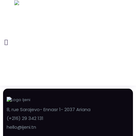
8, rue Sarajevo- Ennasr 1- 2037 Ariana
(+216) 29 342 131
hello@ijeni.tn