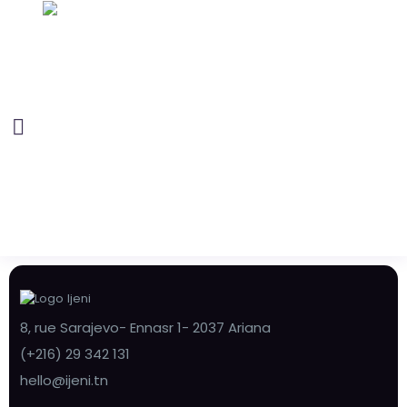
8, rue Sarajevo- Ennasr 1- 2037 Ariana
(+216) 29 342 131
hello@ijeni.tn