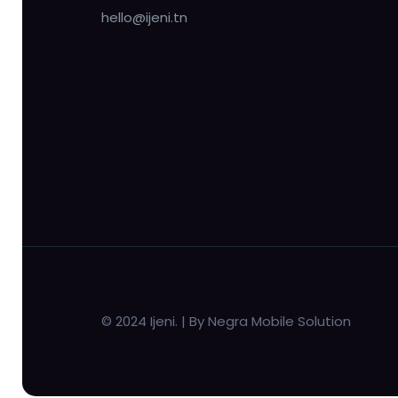
hello@ijeni.tn
© 2024 Ijeni. | By Negra Mobile Solution