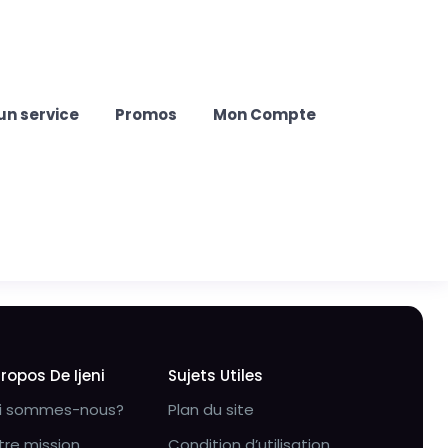
un service
Promos
Mon Compte
Propos De Ijeni
Sujets Utiles
i sommes-nous?
Plan du site
tre mission
Condition d’utilisation