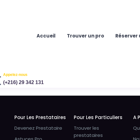
Accueil
Trouver un pro
Réserver 
Appelez-nous
(+216) 29 342 131
Pour Les Prestataires
Pour Les Particuliers
A 
Devenez Prestataire
Trouver les
Qu
prestataires
Astuces Pro
No