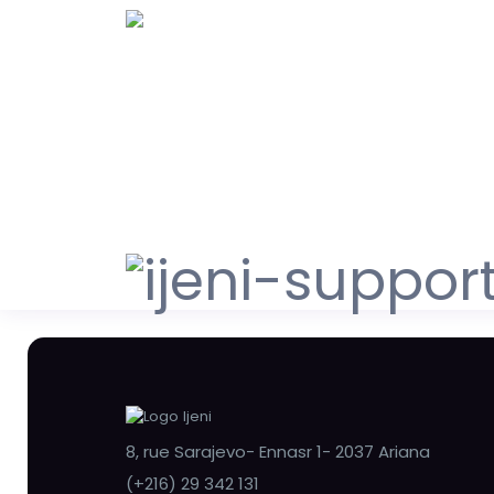
8, rue Sarajevo- Ennasr 1- 2037 Ariana
(+216) 29 342 131