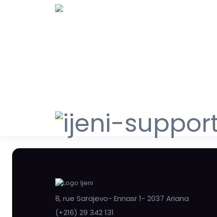
8, rue Sarajevo- Ennasr 1- 2037 Ariana
(+216) 29 342 131