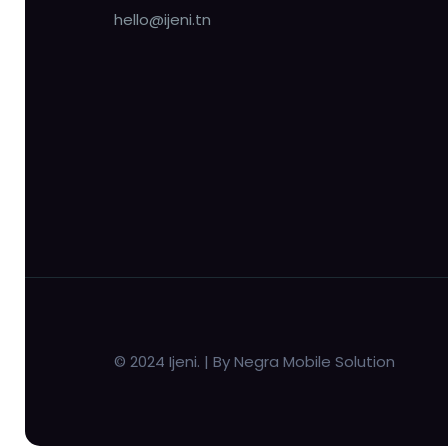
hello@ijeni.tn
© 2024 Ijeni. | By Negra Mobile Solution