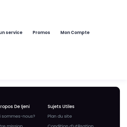
un service
Promos
Mon Compte
Propos De Ijeni
Sujets Utiles
i sommes-nous?
Plan du site
tre mission
Condition d’utilisation