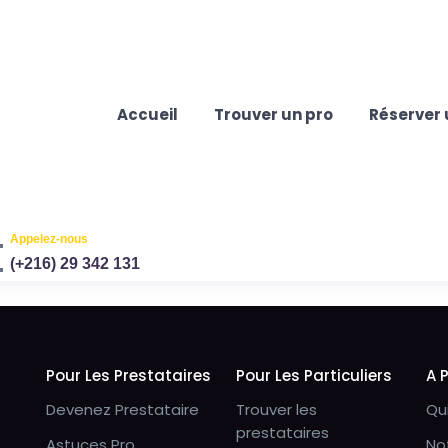
Accueil
Trouver un pro
Réserver 
Appelez-nous
(+216) 29 342 131
Pour Les Prestataires
Pour Les Particuliers
A 
Devenez Prestataire
Trouver les
Qu
prestataires
Astuces Pro
No