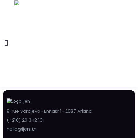
8, rue Sarajevo- Ennasr 1- 2037 Ariana
(+216) 29 342 131
hello@ijeni.tn