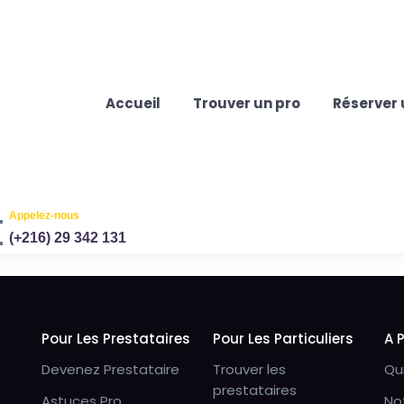
Accueil
Trouver un pro
Réserver 
Appelez-nous
(+216) 29 342 131
Pour Les Prestataires
Pour Les Particuliers
A 
Devenez Prestataire
Trouver les
Qu
prestataires
Astuces Pro
No