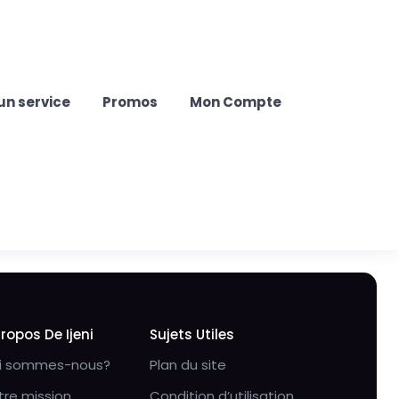
un service
Promos
Mon Compte
Propos De Ijeni
Sujets Utiles
i sommes-nous?
Plan du site
tre mission
Condition d’utilisation