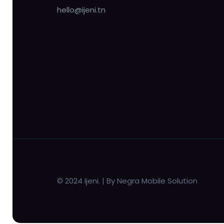
hello@ijeni.tn
© 2024 Ijeni. | By Negra Mobile Solution