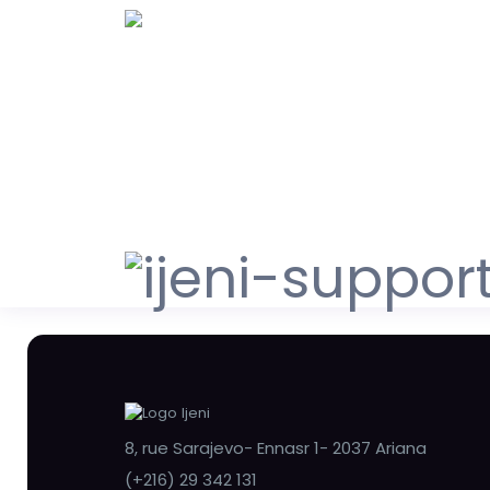
8, rue Sarajevo- Ennasr 1- 2037 Ariana
(+216) 29 342 131