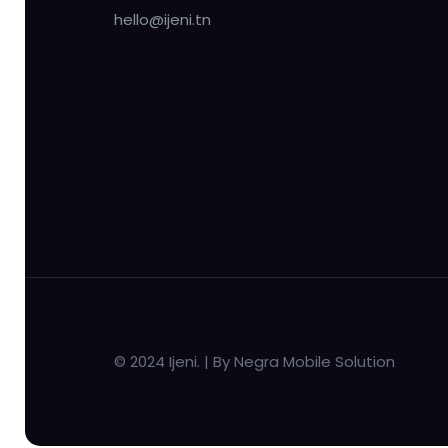
hello@ijeni.tn
© 2024 Ijeni. | By Negra Mobile Solution