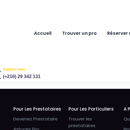
Accueil
Trouver un pro
Réserver 
Appelez-nous
(+216) 29 342 131
Pour Les Prestataires
Pour Les Particuliers
A 
Devenez Prestataire
Trouver les
Qu
prestataires
Astuces Pro
No