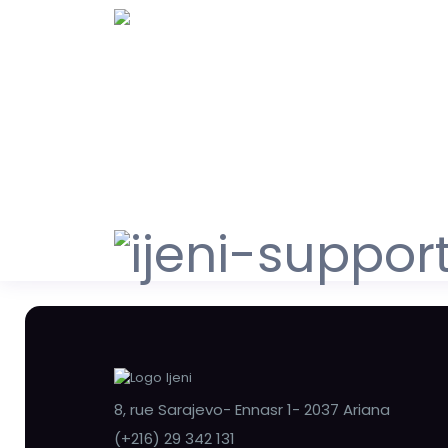
8, rue Sarajevo- Ennasr 1- 2037 Ariana
(+216) 29 342 131