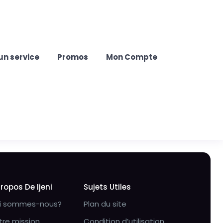
un service
Promos
Mon Compte
Propos De Ijeni
Sujets Utiles
i sommes-nous?
Plan du site
tre mission
Condition d’utilisation