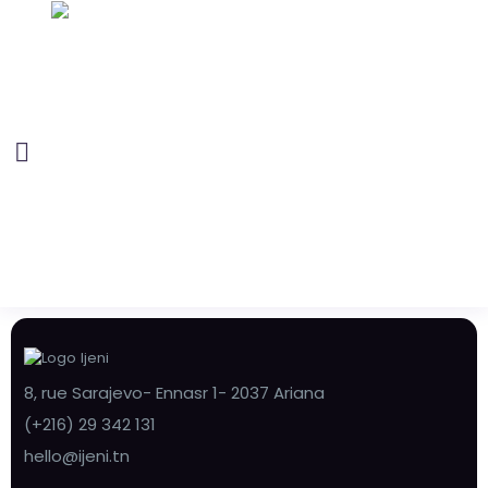
8, rue Sarajevo- Ennasr 1- 2037 Ariana
(+216) 29 342 131
hello@ijeni.tn