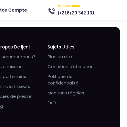
Appelez-nous
Mon Compte
(+216) 29 342 131
Propos De Ijeni
Sujets Utiles
i sommes-nous?
Plan du site
tre mission
Condition d’utilisation
s partenaires
Politique de
confidentialité
s investisseurs
Mentions Légales
vues de presse
FAQ
og