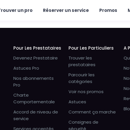
Trouver un pro
Réserver un service
Promos
Pour Les Prestataires
Pour Les Particuliers
A 
Devenez Prestataire
Trouver les
Qu
prestataires
Astuces Pro
No
Parcourir les
Nos abonnements
No
catégories
Pro
No
Voir nos promos
Charte
Re
Comportementale
Astuces
Bl
Accord de niveau de
Comment ça marche
service
Consignes de
Services acceptés
sécurité