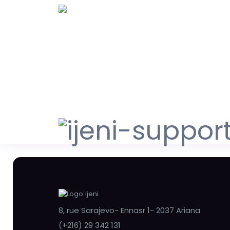
8, rue Sarajevo- Ennasr 1- 2037 Ariana
(+216) 29 342 131