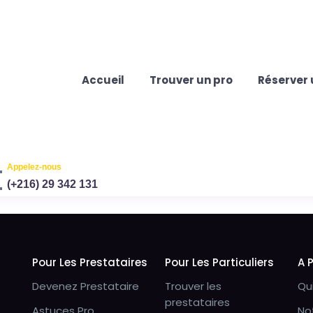
Accueil
Trouver un pro
Réserver 
Appelez-nous
(+216) 29 342 131
Pour Les Prestataires
Pour Les Particuliers
A 
Devenez Prestataire
Trouver les
Qu
prestataires
Astuces Pro
No