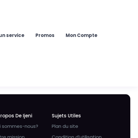
un service
Promos
Mon Compte
Propos De Ijeni
Sujets Utiles
i sommes-nous?
Plan du site
tre mission
Condition d’utilisation