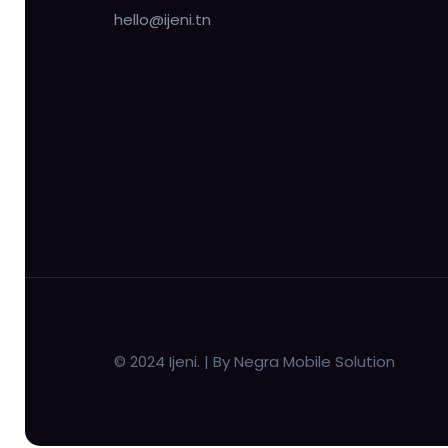
hello@ijeni.tn
© 2024 Ijeni. | By Negra Mobile Solution