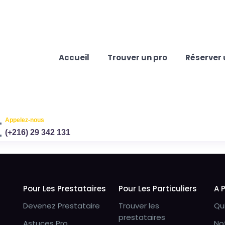
Accueil
Trouver un pro
Réserver 
Appelez-nous
(+216) 29 342 131
Pour Les Prestataires
Pour Les Particuliers
A 
Devenez Prestataire
Trouver les
Qu
prestataires
Astuces Pro
No