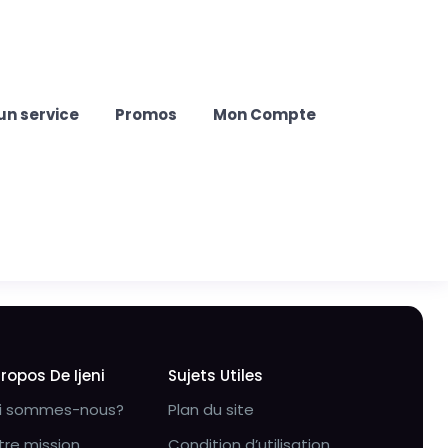
un service
Promos
Mon Compte
Propos De Ijeni
Sujets Utiles
i sommes-nous?
Plan du site
tre mission
Condition d’utilisation