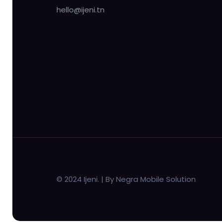
hello@ijeni.tn
© 2024 Ijeni. | By Negra Mobile Solution