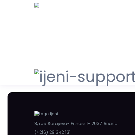
8, rue Sarajevo- Ennasr 1- 2037 Ariana
(+216) 29 342 131