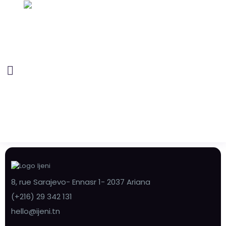
8, rue Sarajevo- Ennasr 1- 2037 Ariana
(+216) 29 342 131
hello@ijeni.tn