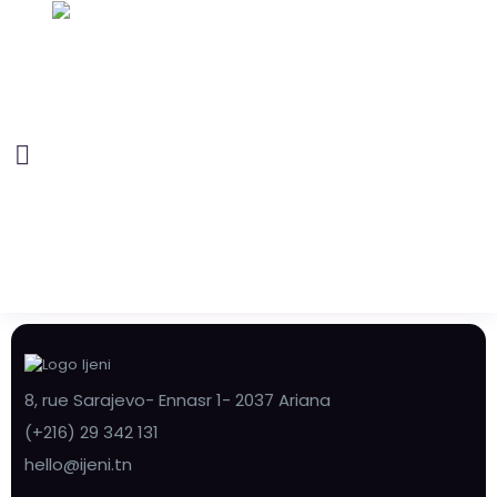
8, rue Sarajevo- Ennasr 1- 2037 Ariana
(+216) 29 342 131
hello@ijeni.tn