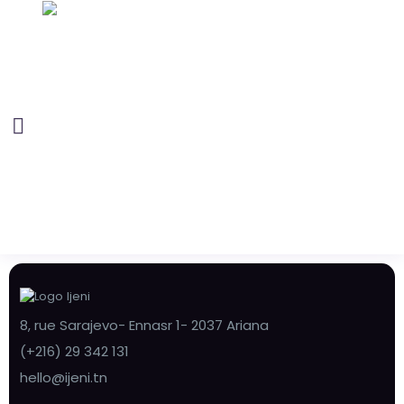
8, rue Sarajevo- Ennasr 1- 2037 Ariana
(+216) 29 342 131
hello@ijeni.tn