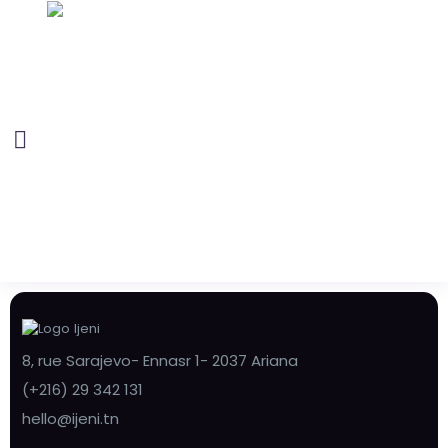
8, rue Sarajevo- Ennasr 1- 2037 Ariana
(+216) 29 342 131
hello@ijeni.tn