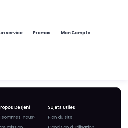
un service
Promos
Mon Compte
Propos De Ijeni
Sujets Utiles
i sommes-nous?
Plan du site
tre mission
Condition d’utilisation