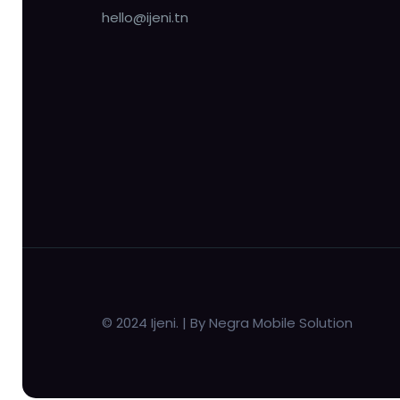
hello@ijeni.tn
© 2024 Ijeni. | By Negra Mobile Solution