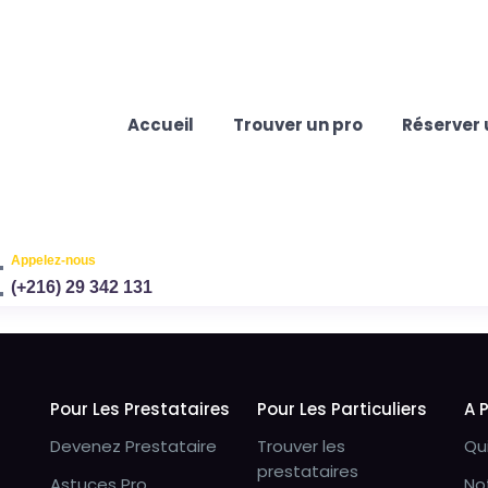
Accueil
Trouver un pro
Réserver 
Appelez-nous
(+216) 29 342 131
Pour Les Prestataires
Pour Les Particuliers
A 
Devenez Prestataire
Trouver les
Qu
prestataires
Astuces Pro
No