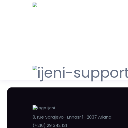
8, rue Sarajevo- Ennasr 1- 2037 Ariana
(+216) 29 342 131