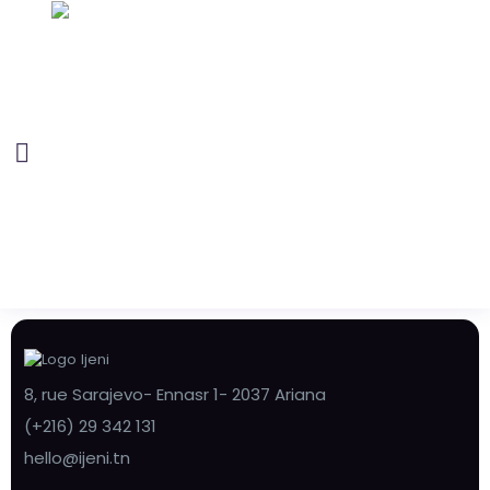
8, rue Sarajevo- Ennasr 1- 2037 Ariana
(+216) 29 342 131
hello@ijeni.tn