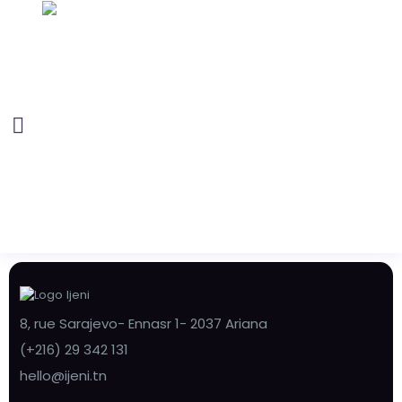
8, rue Sarajevo- Ennasr 1- 2037 Ariana
(+216) 29 342 131
hello@ijeni.tn