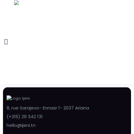
8, rue Sarajevo- Ennasr 1- 2037 Ariana
(+216) 29 342 131
hello@ijeni.tn