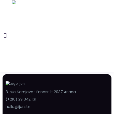
8, rue Sarajevo- Ennasr 1- 2037 Ariana
(+216) 29 342 131
hello@ijeni.tn