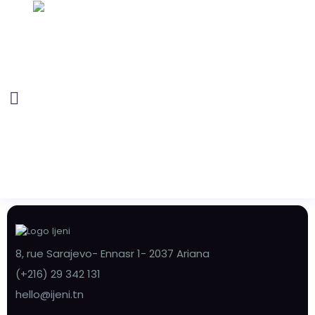
8, rue Sarajevo- Ennasr 1- 2037 Ariana
(+216) 29 342 131
hello@ijeni.tn